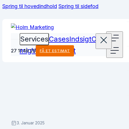
Spring til hovedindhold
Spring til sidefod
Services
Cases
Indsigt
Om
mig
Viden
Kontakt
27 11 49 25
FÅ ET ESTIMAT
3. Januar 2025